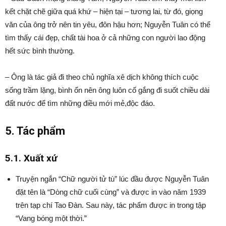
kết chặt chẽ giữa quá khứ – hiện tại – tương lai, từ đó, giọng
văn của ông trở nên tin yêu, đôn hậu hơn; Nguyễn Tuân có thể
tìm thấy cái đẹp, chất tài hoa ở cả những con người lao động
hết sức bình thường.
– Ông là tác giả đi theo chủ nghĩa xê dịch không thích cuộc
sống trầm lặng, bình ổn nên ông luôn cố gắng đi suốt chiều dài
đất nước để tìm những điều mới mẻ,độc đáo.
5. Tác phẩm
5.1. Xuất xứ
Truyện ngắn “Chữ người tử tù” lúc đầu được Nguyễn Tuân
đặt tên là “Dòng chữ cuối cùng” và được in vào năm 1939
trên tạp chí Tao Đàn. Sau này, tác phẩm được in trong tập
“Vang bóng một thời.”