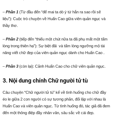
–
Phần 1
(Từ đầu đến “để mai ta dò ý tứ hắn ra sao rồi sẽ
liệu”): Cuộc trò chuyện về Huấn Cao giữa viên quản ngục và
thầy thơ.
–
Phần 2
(tiếp đến “thiếu một chút nữa ta đã phụ mất một tấm
lòng trong thiên hạ”): Sự biệt đãi và tấm lòng ngưỡng mộ tài
năng viết chữ đẹp của viên quản ngục dành cho Huấn Cao .
–
Phần 3
(còn lại): Cảnh Huấn Cao cho chữ viên quản ngục.
3. Nội dung chính Chữ người tử tù
Câu chuyện “Chữ người tử tù” kể về tình huống cho chữ đầy
éo le giữa 2 con người có sự tương phản, đối lập với nhau là
Huấn Cao và viên quản ngục. Từ tình huống đó, tác giả đã đem
đến một thông điệp đầy nhân văn, sâu sắc về cái đẹp.