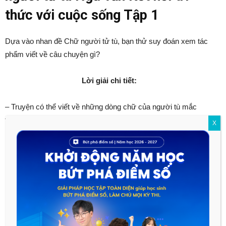
thức với cuộc sống Tập 1
Dựa vào nhan đề Chữ người tử tù, bạn thử suy đoán xem tác
phẩm viết về câu chuyện gì?
Lời giải chi tiết:
– Truyện có thể viết về những dòng chữ của người tù mắc
trọng tội.
X
III – Trong khi đọc | Soạn bài Chữ
người tử tù Ngữ văn Kết nối tri
thức với cuộc sống Tập 1
Câu 1 (SGK Ngữ Văn 10 Kết nối tri thức