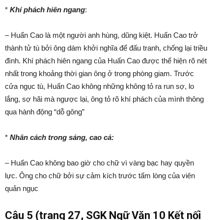
*
Khí phách hiên ngang
:
– Huấn Cao là một người anh hùng, dũng kiệt. Huấn Cao trở
thành tử tù bởi ông dám khởi nghĩa để đấu tranh, chống lại triều
đình. Khí phách hiên ngang của Huấn Cao được thể hiện rõ nét
nhất trong khoảng thời gian ông ở trong phòng giam. Trước
cửa ngục tù, Huấn Cao không những không tỏ ra run sợ, lo
lắng, sợ hãi mà ngược lại, ông tỏ rõ khí phách của mình thông
qua hành động “dỗ gông”
*
Nhân cách trong sáng, cao cả:
– Huấn Cao không bao giờ cho chữ vì vàng bạc hay quyền
lực. Ông cho chữ bởi sự cảm kích trước tấm lòng của viên
quản ngục
Câu 5 (trang 27, SGK Ngữ Văn 10 Kết nối