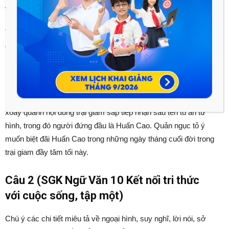
với cuộc sống, tập một)
Tóm tắt nội dung cuộc trò chuyện giữa hai nhân vật là viên
quản ngục và thầy thơ lại.
Lời giải chi tiết:
Cuộc trò chuyện của nhân vật viên quản ngục và thầy thơ lại
xoay quanh nội dung trại giam sắp tiếp nhận sáu tên tù án tử
hình, trong đó người đứng đầu là Huấn Cao. Quản ngục tỏ ý
muốn biệt đãi Huấn Cao trong những ngày tháng cuối đời trong
trại giam đầy tăm tối này.
Câu 2 (SGK Ngữ Văn 10 Kết nối tri thức
với cuộc sống, tập một)
Chú ý các chi tiết miêu tả về ngoại hình, suy nghĩ, lời nói, sở