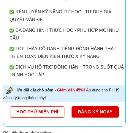
RÈN LUYỆN KỸ NĂNG TỰ HỌC - TƯ DUY GIẢI
QUYẾT VẤN ĐỀ
ĐA DẠNG HÌNH THỨC HỌC - PHÙ HỢP MỌI NHU
CẦU
TOP THẦY CÔ DANH TIẾNG ĐỒNG HÀNH PHÁT
TRIỂN TOÀN DIỆN KIẾN THỨC & KỸ NĂNG
DỊCH VỤ HỖ TRỢ ĐỒNG HÀNH TRONG SUỐT QUÁ
TRÌNH HỌC TẬP
Ưu đãi đặt chỗ sớm -
Giảm đến 45%!
Áp dụng cho PHHS
đăng ký trong tháng này!
HỌC THỬ MIỄN PHÍ
ĐĂNG KÝ NGAY
Bài viết tham khảo thêm
: