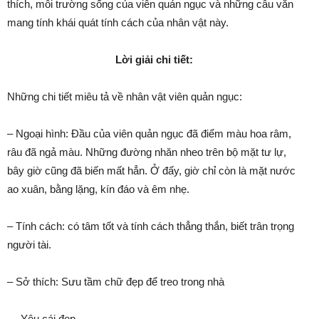
thích, môi trường sống của viên quản ngục và những câu văn
mang tính khái quát tính cách của nhân vật này.
Lời giải chi tiết:
Những chi tiết miêu tả về nhân vật viên quản ngục:
– Ngoại hình: Đầu của viên quản ngục đã điểm màu hoa râm,
râu đã ngả màu. Những đường nhăn nheo trên bộ mặt tư lự,
bây giờ cũng đã biến mất hẳn. Ở đấy, giờ chỉ còn là mặt nước
ao xuân, bằng lặng, kín đáo và êm nhẹ.
– Tính cách: có tâm tốt và tính cách thẳng thắn, biết trân trọng
người tài.
– Sở thích: Sưu tầm chữ đẹp để treo trong nhà
→ Yêu cái đẹp.