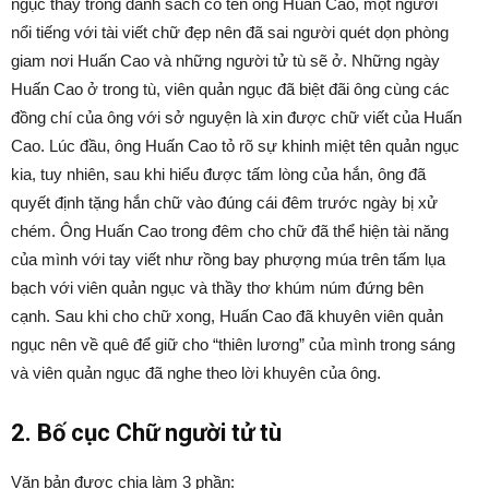
ngục thấy trong danh sách có tên ông Huấn Cao, một người
nổi tiếng với tài viết chữ đẹp nên đã sai người quét dọn phòng
giam nơi Huấn Cao và những người tử tù sẽ ở. Những ngày
Huấn Cao ở trong tù, viên quản ngục đã biệt đãi ông cùng các
đồng chí của ông với sở nguyện là xin được chữ viết của Huấn
Cao. Lúc đầu, ông Huấn Cao tỏ rõ sự khinh miệt tên quản ngục
kia, tuy nhiên, sau khi hiểu được tấm lòng của hắn, ông đã
quyết định tặng hắn chữ vào đúng cái đêm trước ngày bị xử
chém. Ông Huấn Cao trong đêm cho chữ đã thể hiện tài năng
của mình với tay viết như rồng bay phượng múa trên tấm lụa
bạch với viên quản ngục và thầy thơ khúm núm đứng bên
cạnh. Sau khi cho chữ xong, Huấn Cao đã khuyên viên quản
ngục nên về quê để giữ cho “thiên lương” của mình trong sáng
và viên quản ngục đã nghe theo lời khuyên của ông.
2. Bố cục Chữ người tử tù
Văn bản được chia làm 3 phần: