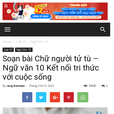
Home
Lớp 10
Ngữ Văn 10
Lớp 10
Ngữ Văn 10
Soạn bài Chữ người tử tù –
Ngữ văn 10 Kết nối tri thức
với cuộc sống
By
acq.hocmai
-
Tháng Chín 9, 2023
10840
0