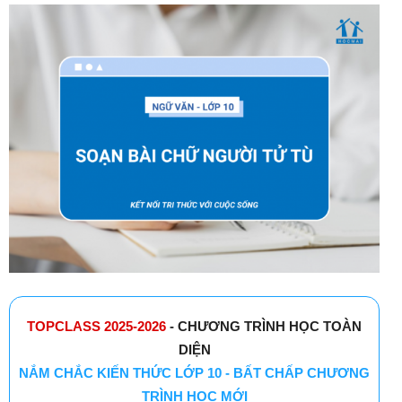
TOPCLASS 2025-2026
- CHƯƠNG TRÌNH HỌC TOÀN
DIỆN
NẮM CHẮC KIẾN THỨC LỚP 10 - BẤT CHẤP CHƯƠNG
TRÌNH HỌC MỚI