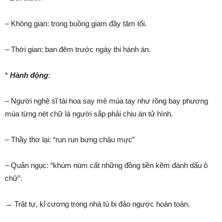
– Không gian: trong buồng giam đầy tăm tối.
– Thời gian: ban đêm trước ngày thi hành án.
*
Hành động
:
– Người nghệ sĩ tài hoa say mê múa tay như rồng bay phượng
múa từng nét chữ là người sắp phải chịu án tử hình.
– Thầy thơ lại: “run run bưng chậu mực”
– Quản ngục: “khúm núm cất những đồng tiền kẽm đánh dấu ô
chữ”.
→ Trật tự, kỉ cương trong nhà tù bị đảo ngược hoàn toàn.