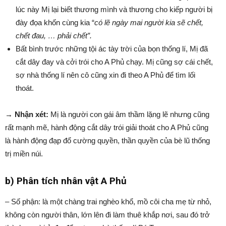
lúc này Mị lại biết thương mình và thương cho kiếp người bị
đày đọa khốn cùng kia “
có lẽ ngày mai người kia sẽ chết,
chết đau, … phải chết”.
Bất bình trước những tội ác tày trời của bọn thống lí, Mị đã
cắt dây đay và cởi trói cho A Phủ chạy. Mị cũng sợ cái chết,
sợ nhà thống lí nên cô cũng xin đi theo A Phủ để tìm lối
thoát.
→ Nhận xét:
Mị là người con gái âm thầm lặng lẽ nhưng cũng
rất mạnh mẽ, hành động cắt dây trói giải thoát cho A Phủ cũng
là hành động đạp đổ cường quyền, thần quyền của bè lũ thống
trị miền núi.
b) Phân tích nhân vật A Phủ
– Số phận: là một chàng trai nghèo khổ, mồ côi cha mẹ từ nhỏ,
không còn người thân, lớn lên đi làm thuê khắp nơi, sau đó trở