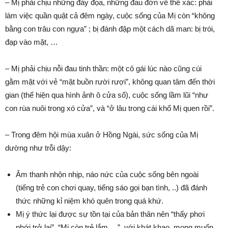
– Mị phải chịu những đày đọa, những đau đớn về thể xác: phải
làm việc quần quật cả đêm ngày, cuộc sống của Mị còn “không
bằng con trâu con ngựa” ; bị đánh đập một cách dã man: bị trói,
đạp vào mặt, …
– Mị phải chịu nỗi đau tinh thần: một cô gái lúc nào cũng cúi
gằm mặt với vẻ “mặt buồn rười rượi”, không quan tâm đến thời
gian (thế hiện qua hình ảnh ô cửa sổ), cuộc sống lầm lũi “như
con rùa nuôi trong xó cửa”, và “ở lâu trong cái khổ Mị quen rồi”.
– Trong đêm hội mùa xuân ở Hồng Ngài, sức sống của Mị
dường như trỗi dậy:
Âm thanh nhộn nhịp, náo nức của cuộc sống bên ngoài
(tiếng trẻ con chơi quay, tiếng sáo gọi bạn tình, ..) đã đánh
thức những kỉ niệm khó quên trong quá khứ.
Mị ý thức lại được sự tồn tại của bản thân nên “thấy phơi
phới trở lại”, “Mị còn trẻ lắm …”, với khát khao, mong muốn