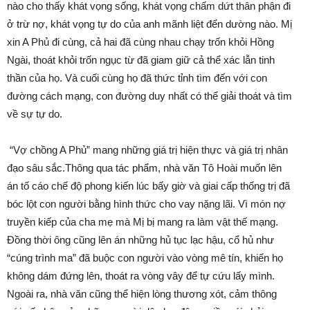
nào cho thấy khát vọng sống, khát vọng chấm dứt thân phận đi
ở trừ nợ, khát vọng tự do của anh mãnh liệt đến dường nào. Mị
xin A Phủ đi cùng, cả hai đã cùng nhau chạy trốn khỏi Hồng
Ngài, thoát khỏi trốn ngục từ đã giam giữ cả thể xác lẫn tinh
thần của họ. Và cuối cùng họ đã thức tỉnh tìm đến với con
đường cách mạng, con đường duy nhất có thể giải thoát và tìm
về sự tự do.
“Vợ chồng A Phủ” mang những giá trị hiện thực và giá trị nhân
đạo sâu sắc.Thông qua tác phẩm, nhà văn Tô Hoài muốn lên
án tố cáo chế độ phong kiến lúc bấy giờ và giai cấp thống trị đã
bóc lột con người bằng hình thức cho vay nặng lãi. Vì món nợ
truyền kiếp của cha mẹ mà Mị bị mang ra làm vật thế mạng.
Đồng thời ông cũng lên án những hủ tục lạc hậu, cổ hủ như
“cúng trình ma” đã buộc con người vào vòng mê tín, khiến họ
không dám đứng lên, thoát ra vòng vây để tự cứu lấy mình.
Ngoài ra, nhà văn cũng thể hiện lòng thương xót, cảm thông