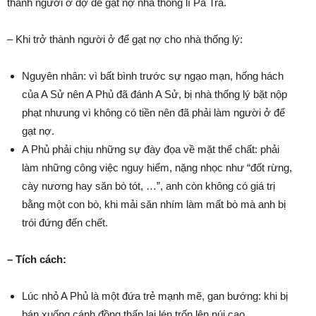
thành người ở đợ để gạt nợ nhà thống lí Pá Tra.
– Khi trở thành người ở để gạt nợ cho nhà thống lý:
Nguyên nhân: vì bất bình trước sự ngạo mạn, hống hách
của A Sử nên A Phủ đã đánh A Sử, bị nhà thống lý bặt nộp
phạt nhưung vì không có tiền nên đã phải làm người ở để
gạt nợ.
A Phủ phải chịu những sự đày đọa về mặt thể chất: phải
làm những công việc nguy hiểm, nặng nhọc như “đốt rừng,
cày nương hay săn bò tót, …”, anh còn không có giá trị
bằng một con bò, khi mải săn nhím làm mất bò mà anh bị
trói đứng đến chết.
– Tích cách:
Lúc nhỏ A Phủ là một đứa trẻ mạnh mẽ, gan bướng: khi bị
bán xuống cánh đồng thấp lại lén trốn lên núi cao.