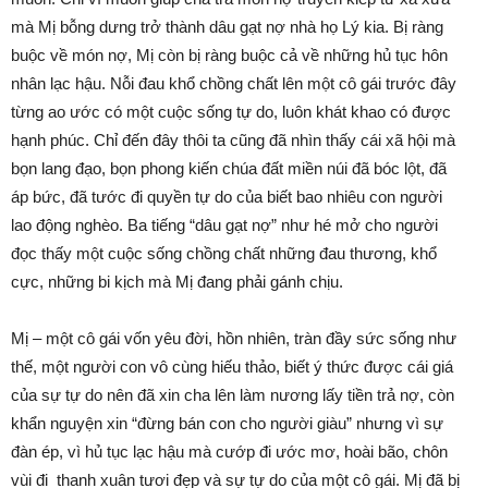
mà Mị bỗng dưng trở thành dâu gạt nợ nhà họ Lý kia. Bị ràng
buộc về món nợ, Mị còn bị ràng buộc cả về những hủ tục hôn
nhân lạc hậu. Nỗi đau khổ chồng chất lên một cô gái trước đây
từng ao ước có một cuộc sống tự do, luôn khát khao có được
hạnh phúc. Chỉ đến đây thôi ta cũng đã nhìn thấy cái xã hội mà
bọn lang đạo, bọn phong kiến chúa đất miền núi đã bóc lột, đã
áp bức, đã tước đi quyền tự do của biết bao nhiêu con người
lao động nghèo. Ba tiếng “dâu gạt nợ” như hé mở cho người
đọc thấy một cuộc sống chồng chất những đau thương, khổ
cực, những bi kịch mà Mị đang phải gánh chịu.
Mị – một cô gái vốn yêu đời, hồn nhiên, tràn đầy sức sống như
thế, một người con vô cùng hiếu thảo, biết ý thức được cái giá
của sự tự do nên đã xin cha lên làm nương lấy tiền trả nợ, còn
khẩn nguyện xin “đừng bán con cho người giàu” nhưng vì sự
đàn ép, vì hủ tục lạc hậu mà cướp đi ước mơ, hoài bão, chôn
vùi đi thanh xuân tươi đẹp và sự tự do của một cô gái. Mị đã bị