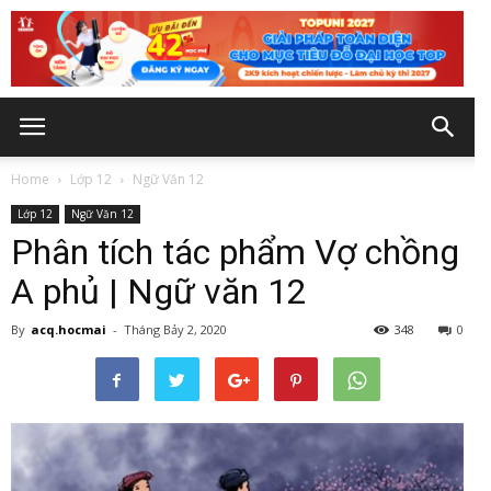
Home
Lớp 12
Ngữ Văn 12
Lớp 12
Ngữ Văn 12
Phân tích tác phẩm Vợ chồng
A phủ | Ngữ văn 12
By
acq.hocmai
-
Tháng Bảy 2, 2020
348
0