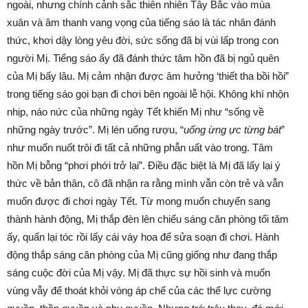
ngoài, nhưng chính cảnh sắc thiên nhiên Tây Bắc vào mùa
xuân và âm thanh vang vọng của tiếng sáo là tác nhân đánh
thức, khơi dậy lòng yêu đời, sức sống đã bị vùi lấp trong con
người Mị. Tiếng sáo ấy đã đánh thức tâm hồn đã bị ngủ quên
của Mị bấy lâu. Mị cảm nhận được âm hưởng ‘thiết tha bồi hồi”
trong tiếng sáo gọi bạn đi chơi bên ngoài lễ hội. Không khí nhộn
nhịp, náo nức của những ngày Tết khiến Mị như “sống về
những ngày trước”. Mị lén uống rượu, “
uống ừng ực từng bát
”
như muốn nuốt trôi đi tất cả những phẫn uất vào trong. Tâm
hồn Mị bỗng “phơi phới trở lại”. Điều đặc biệt là Mị đã lấy lại ý
thức về bản thân, cô đã nhận ra rằng mình vẫn còn trẻ và vẫn
muốn được đi chơi ngày Tết. Từ mong muốn chuyển sang
thành hành động, Mị thắp đèn lên chiếu sáng căn phòng tối tăm
ấy, quấn lại tóc rồi lấy cái váy hoa để sửa soạn đi chơi. Hành
động thắp sáng căn phòng của Mị cũng giống như đang thắp
sáng cuộc đời của Mị vậy. Mị đã thực sự hồi sinh và muốn
vùng vẫy để thoát khỏi vòng áp chế của các thế lực cường