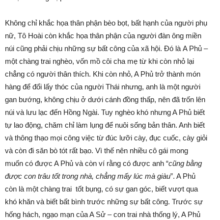
Không chỉ khắc họa thân phận bèo bọt, bất hạnh của người phụ
nữ, Tô Hoài còn khắc họa thân phận của người đàn ông miền
núi cũng phải chịu những sự bất công của xã hội. Đó là A Phủ –
một chàng trai nghèo, vốn mồ côi cha mẹ từ khi còn nhỏ lại
chẳng có người thân thích. Khi còn nhỏ, A Phủ trở thành món
hàng để đổi lấy thóc của người Thái nhưng, anh là một người
gan bướng, không chịu ở dưới cánh đồng thấp, nên đã trốn lên
núi và lưu lạc đến Hồng Ngài. Tuy nghèo khó nhưng A Phủ biết
tự lao động, chăm chỉ làm lụng để nuôi sống bản thân. Anh biết
và thông thạo mọi công việc từ đúc lưỡi cày, đục cuốc, cày giỏi
và còn đi săn bò tót rất bạo. Vì thế nên nhiều cô gái mong
muốn có được A Phủ và còn ví rằng có được anh “
cũng bằng
được con trâu tốt trong nhà, chẳng mấy lúc mà giàu
”. A Phủ
còn là một chàng trai tốt bụng, có sự gan góc, biết vượt qua
khó khăn và biết bất bình trước những sự bất công. Trước sự
hống hách, ngạo mạn của A Sử – con trai nhà thống lý, A Phủ