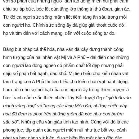
với số phận của những người dân lao động miền núi phải cam
chịu sự áp bức, bóc lột của tầng lớp thống trị thủ đoạn, gian ác.
Từ đó ca ngợi sức sống mãnh liệt tiềm tàng ẩn sâu trong mỗi
con người họ. Chính sức sống ấy đã giúp giải thoát cuộc đời
họ và tìm đến với cách mạng, đến với cuộc sống tự do.
Bằng bút pháp cá thể hóa, nhà văn đã xây dựng thành công
hình tượng của hai nhân vật Mị và A Phủ – đại diện cho những
con người lao động nghèo có phẩm chất tốt đẹp nhưng phải
chịu số phận bất hạnh, đau khổ. Mị tiêu biểu cho kiểu nhân vật
tâm trạng còn A Phủ thì tiêu biểu cho kiểu nhân vật hành động.
Làm nền cho sự nổi bật của con người ấy trong thiên truyện là
bức tranh cảnh sắc thiên nhiên Tây Bắc tuyệt đẹp: “
gió thổi vào
gianh vàng ửng
” và “
trong các làng Mèo Đỏ, những chiếc váy
hoa đã đem ra phơi trên những mỏm đá xòe như con bướm
sặc sỡ
”. Những câu văn giàu tính tạo hình. Cùng với đó là các
phong tục, tập quán của người miền núi như tục bắt vợ, cảnh
phạt vạ hay cảnh xử kiện được hiện lên một cách độc đáo.