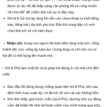
được tự do, Mị đã thắp sáng căn phòng tối và cũng muốn
“đi chơi tết” để chấm dứt cái sự tù đày này.
Khi bị A Sử trói lại, lòng Mị vẫn còn chưa thoát ra khỏi tiếng
sáo, tiếng hát của tình yêu kia. Đến khi vùng dậy cô mới
chợt tỉnh trở về với hiện thực.
→ Nhận xét:
trong con người Mị luôn tiềm tàng một sức sống
mãnh liệt, sức sống ấy luôn âm ỉ trong lòng và chỉ chờ có cơ
hội để có thể bùng lên mạnh mẽ.
– Khi A Phủ làm mất bò và bị phạt trói đứng ở cột nhà cho đến
chết:
Ban đầu Mị dửng dưng chẳng quan tâm tới A Phủ, bởi sau
đêm tình mùa xuân ấy, cô đã trở về với cái xác không hồn.
Khi nhìn thấy giọt nước mắt của A Phủ, dường như sự đồng
cảm đã khiến Mị nhớ lại hoàn cảnh của mình trong quá khứ,