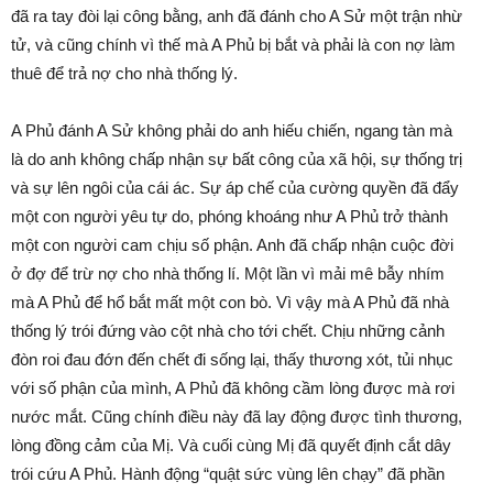
đã ra tay đòi lại công bằng, anh đã đánh cho A Sử một trận nhừ
tử, và cũng chính vì thế mà A Phủ bị bắt và phải là con nợ làm
thuê để trả nợ cho nhà thống lý.
A Phủ đánh A Sử không phải do anh hiếu chiến, ngang tàn mà
là do anh không chấp nhận sự bất công của xã hội, sự thống trị
và sự lên ngôi của cái ác. Sự áp chế của cường quyền đã đẩy
một con người yêu tự do, phóng khoáng như A Phủ trở thành
một con người cam chịu số phận. Anh đã chấp nhận cuộc đời
ở đợ để trừ nợ cho nhà thống lí. Một lần vì mải mê bẫy nhím
mà A Phủ để hổ bắt mất một con bò. Vì vậy mà A Phủ đã nhà
thống lý trói đứng vào cột nhà cho tới chết. Chịu những cảnh
đòn roi đau đớn đến chết đi sống lại, thấy thương xót, tủi nhục
với số phận của mình, A Phủ đã không cầm lòng được mà rơi
nước mắt. Cũng chính điều này đã lay động được tình thương,
lòng đồng cảm của Mị. Và cuối cùng Mị đã quyết định cắt dây
trói cứu A Phủ. Hành động “quật sức vùng lên chạy” đã phần