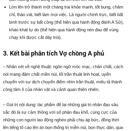
Lớn lên trở thành một chàng trai khỏe mạnh, tốt bụng, chăm
chỉ, tháo vát, biết làm mọi việc. Là người chính trực, biết bất
bình trước sự bất công (thể hiện qua hành động đánh A Sử),
kháo khát tự do (thể hiện qua hành động nén đau để vùng
chạy khi được cắt dây trói).
3. Kết bài phân tích Vợ chồng A phủ
– Nhận xét về nghệ thuật: ngôn ngữ mộc mạc, chân chất, cách
nói mang đậm chất miền núi, lối trần thuật linh hoạt, uyển
chuyển với sự dịch chuyển điểm nhìn trần thuật, miêu tả thành
công tâm lí của nhân vật và cảnh quan thiên nhiên.
– Giá trị nội dung: tác phẩm để lại những giá trị nhân đạo sâu
sắc đó là sự cảm thông với số phận đau khổ, cùng cực của
những con người lao động nghèo phải chịu áp bức, đồng thời
lên tiếng tố cáo lên án bọn thống trị miền núi, bọn thực dân, qua