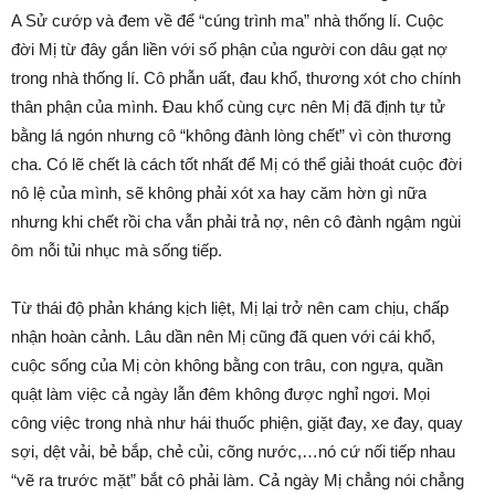
A Sử cướp và đem về để “cúng trình ma” nhà thống lí. Cuộc
đời Mị từ đây gắn liền với số phận của người con dâu gạt nợ
trong nhà thống lí. Cô phẫn uất, đau khổ, thương xót cho chính
thân phận của mình. Đau khổ cùng cực nên Mị đã định tự tử
bằng lá ngón nhưng cô “không đành lòng chết” vì còn thương
cha. Có lẽ chết là cách tốt nhất để Mị có thể giải thoát cuộc đời
nô lệ của mình, sẽ không phải xót xa hay căm hờn gì nữa
nhưng khi chết rồi cha vẫn phải trả nợ, nên cô đành ngậm ngùi
ôm nỗi tủi nhục mà sống tiếp.
Từ thái độ phản kháng kịch liệt, Mị lại trở nên cam chịu, chấp
nhận hoàn cảnh. Lâu dần nên Mị cũng đã quen với cái khổ,
cuộc sống của Mị còn không bằng con trâu, con ngựa, quần
quật làm việc cả ngày lẫn đêm không được nghỉ ngơi. Mọi
công việc trong nhà như hái thuốc phiện, giặt đay, xe đay, quay
sợi, dệt vải, bẻ bắp, chẻ củi, cõng nước,…nó cứ nối tiếp nhau
“vẽ ra trước mặt” bắt cô phải làm. Cả ngày Mị chẳng nói chẳng