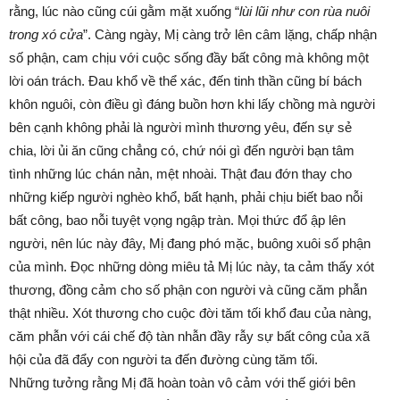
rằng, lúc nào cũng cúi gằm mặt xuống “
lùi lũi như con rùa nuôi
trong xó cửa
”. Càng ngày, Mị càng trở lên câm lặng, chấp nhận
số phận, cam chịu với cuộc sống đầy bất công mà không một
lời oán trách.
Đau khổ về thể xác, đến tinh thần cũng bí bách
khôn nguôi, còn điều gì đáng buồn hơn khi lấy chồng mà người
bên cạnh không phải là người mình thương yêu, đến sự sẻ
chia, lời ủi ăn cũng chẳng có, chứ nói gì đến người bạn tâm
tình những lúc chán nản, mệt nhoài. Thật đau đớn thay cho
những kiếp người nghèo khổ, bất hạnh, phải chịu biết bao nỗi
bất công, bao nỗi tuyệt vọng ngập tràn. Mọi thức đổ ập lên
người, nên lúc này đây, Mị đang phó mặc, buông xuôi số phận
của mình. Đọc những dòng miêu tả Mị lúc này, ta cảm thấy xót
thương, đồng cảm cho số phận con người và cũng căm phẫn
thật nhiều. Xót thương cho cuộc đời tăm tối khổ đau của nàng,
căm phẫn với cái chế độ tàn nhẫn đầy rẫy sự bất công của xã
hội của đã đẩy con người ta đến đường cùng tăm tối.
Những tưởng rằng Mị đã hoàn toàn vô cảm với thế giới bên