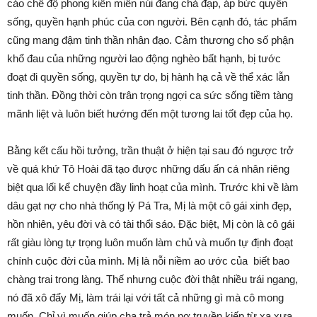
cáo chế độ phong kiến miền núi đang chà đạp, áp bức quyền
sống, quyền hạnh phúc của con người. Bên cạnh đó, tác phẩm
cũng mang đậm tinh thần nhân đạo. Cảm thương cho số phận
khổ đau của những người lao động nghèo bất hạnh, bị tước
đoạt đi quyền sống, quyền tự do, bị hành hạ cả về thể xác lẫn
tinh thần. Đồng thời còn trân trọng ngợi ca sức sống tiềm tàng
mãnh liệt và luôn biết hướng đến một tương lai tốt đẹp của họ.
Bằng kết cấu hồi tưởng, trần thuật ở hiện tại sau đó ngược trở
về quá khứ Tô Hoài đã tạo được những dấu ấn cá nhân riêng
biệt qua lối kể chuyện đầy linh hoạt của mình. Trước khi về làm
dâu gạt nợ cho nhà thống lý Pá Tra, Mị là một cô gái xinh đẹp,
hồn nhiên, yêu đời và có tài thổi sáo. Đặc biệt, Mị còn là cô gái
rất giàu lòng tự trọng luôn muốn làm chủ và muốn tự định đoạt
chính cuộc đời của mình. Mị là nỗi niềm ao ước của biết bao
chàng trai trong làng. Thế nhưng cuộc đời thật nhiều trái ngang,
nó đã xô đẩy Mị, làm trái lại với tất cả những gì mà cô mong
muốn. Chỉ vì muốn giúp cha trả món nợ truyền kiếp từ xa xưa