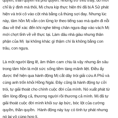
quyền, thần quyền và phu quyền. Nhưng trớ trêu thay, đó mới
chỉ là ý định mà thôi, Mị chưa kịp thực hiện thì đã bị A Sử phát
hiện và trói cô vào cột nhà bằng cả thúng sợi đay. Nhưng lúc
này, tâm hồn Mị vẫn còn lửng lơ theo tiếng sao mà quên đi nỗi
đau về thể xác đến khi nghe tiêng chân ngựa đạp vào vách Mị
mới chợt tỉnh về về thực tại. Làm dâu nhà giàu nhưng thân
phận của Mị lại không khác gì thậm chí là không bằng con
trâu, con ngựa.
Là một người lặng lẽ, âm thầm cam chịu là vậy nhưng ẩn sâu
trong tâm hồn là một sức sống tiềm tàng mãnh liệt. Điều ấy
được thể hiện qua hành động Mị cắt dây trói giải cứu A Phủ và
cùng anh trốn khỏi Hồng Ngài. Đây cũng là hành động tự cởi
trói, tự giải thoát cho chính cuộc đời của mình. Nó xuất phát từ
tấm lòng đồng cả, thương người rồi thương cả mình. Mị đã tự
giải thoát cuộc đời mình khỏi sự áp bức, bóc lột của cường
quyền, thần quyền. Hành động này tuy có tính tự phát nhưng
nó lại vô cùng hợp lí.