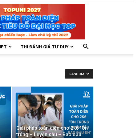
HPT
THI ĐÁNH GIÁ TƯ DUY
RANDOM
Giải pháp toàn diện cho 2k6 “Ôn
trúng – Luyện sâu – Bao đậu