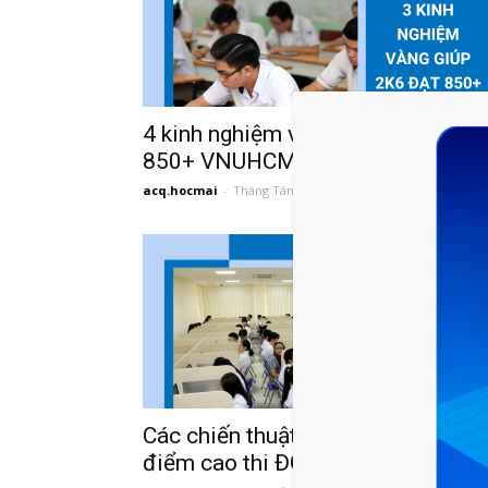
4 kinh nghiệm vàng giúp 2k6 đạt
850+ VNUHCM
acq.hocmai
-
Tháng Tám 21, 2023
Các chiến thuật cần có để đạt
điểm cao thi ĐGNL...