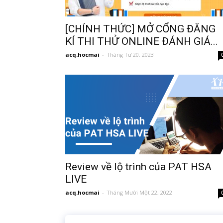
[CHÍNH THỨC] MỞ CỔNG ĐĂNG
KÍ THI THỬ ONLINE ĐÁNH GIÁ...
acq.hocmai
-
Tháng Tư 20, 2023
Review về lộ trình của PAT HSA
LIVE
acq.hocmai
-
Tháng Mười Một 22, 2022