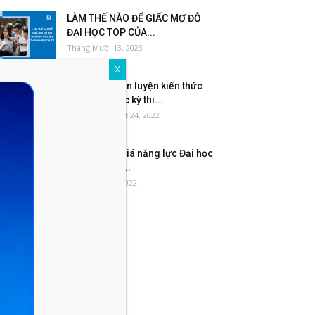
LÀM THẾ NÀO ĐỂ GIẤC MƠ ĐỖ
ĐẠI HỌC TOP CỦA...
Tháng Mười 13, 2023
X
Hướng dẫn Ôn luyện kiến thức
theo môn học kỳ thi...
Tháng Mười Một 24, 2022
Ôn thi đánh giá năng lực Đại học
Quốc gia Hà...
Tháng Sáu 16, 2022