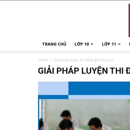
TRANG CHỦ
LỚP 10
LỚP 11
Home
Giải pháp luyện thi đánh giá năng lực
GIẢI PHÁP LUYỆN THI