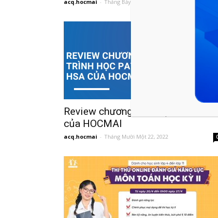
acq.hocmai
-
Tháng Bảy 31, 2023
Review chương trình học PAT HS
của HOCMAI
acq.hocmai
-
Tháng Mười Một 22, 2022