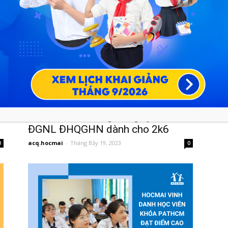
0
A
HOCMAI mở cổng Đăng ký thi
ĐGNL ĐHQGHN dành cho 2k6
acq.hocmai
-
Tháng Bảy 19, 2023
0
0