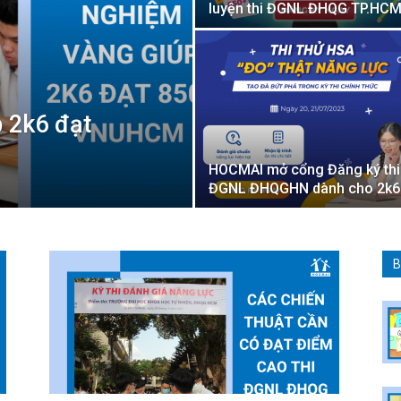
luyện thi ĐGNL ĐHQG TP.HC
 2k6 đạt
HOCMAI mở cổng Đăng ký thi
ĐGNL ĐHQGHN dành cho 2k6
B