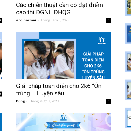
Các chiến thuật cần có đạt điểm
cao thi ĐGNL ĐHQG...
acq.hocmai
-
Tháng Tám 3, 2023
0
0
Giải pháp toàn diện cho 2k6 “Ôn
trúng – Luyện sâu...
0
Dũng
-
Tháng Mười 7, 2023
0