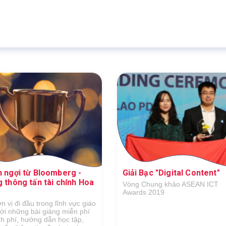
6.460.467
Thành viên
 ngợi từ Bloomberg -
Giải Bạc "Digital Content"
 thông tấn tài chính Hoa
Vòng Chung khảo ASEAN ICT
Awards 2019
n vị đi đầu trong lĩnh vực giáo
ới những bài giảng miễn phí
nh phí, hướng dẫn học tập,