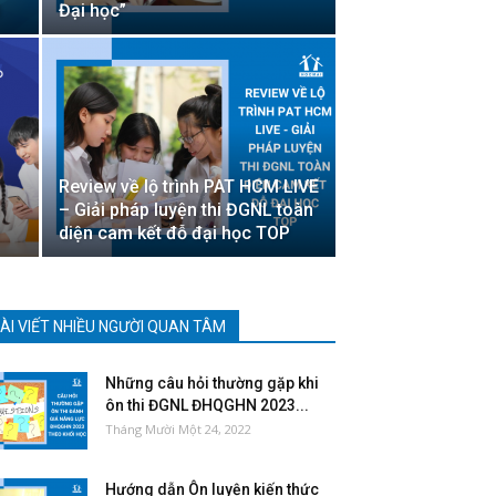
M
Đại học”
Review về lộ trình PAT HCM LIVE
– Giải pháp luyện thi ĐGNL toàn
diện cam kết đỗ đại học TOP
ÀI VIẾT NHIỀU NGƯỜI QUAN TÂM
Những câu hỏi thường gặp khi
ôn thi ĐGNL ĐHQGHN 2023...
Tháng Mười Một 24, 2022
Hướng dẫn Ôn luyện kiến thức