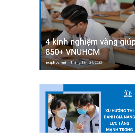
4 kinh nghiệm vàng giúp
850+ VNUHCM
acq.hocmai
-
Tháng Tám 21, 2023