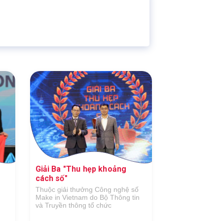
Nền tảng học trực tuyến
số 1 Việt Nam
Giải Ba "Thu hẹp khoảng
Nền tảng học
cách số"
số 1 Việt Na
Thuộc giải thưởng Công nghệ số
Chính thức đượ
Make in Vietnam do Bộ Thông tin
tảng học trực t
và Truyền thông tổ chức