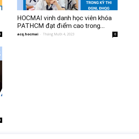
HOCMAI vinh danh học viên khóa
PATHCM đạt điểm cao trong...
acq.hocmai
-
Tháng Mười 4, 2023
0
0
0