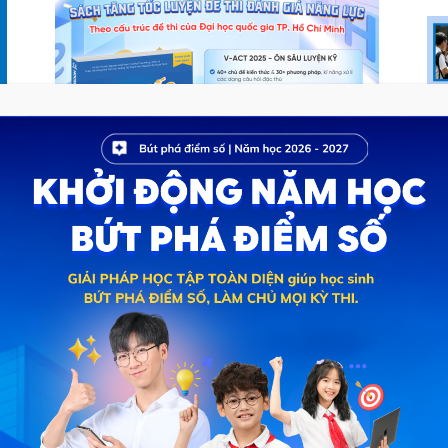
HOCMAI chính thức ra mắt sách
tăng tốc luyện thi đánh...
acq.hocmai
-
Tháng Hai 26, 2025
0
0
Review về đề thi thử HSA
acq.hocmai
-
Tháng Mười Một 22, 2022
0